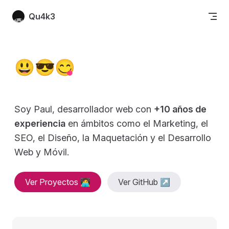
Skip to content
Qu4k3
😃😎😋
Soy Paul, desarrollador web con 
+10 años de 
experiencia
 en ámbitos como el Marketing, el 
SEO, el Diseño, la Maquetación y el Desarrollo 
Web y Móvil.
Ver Proyectos 🧑‍💻
Ver GitHub ↗