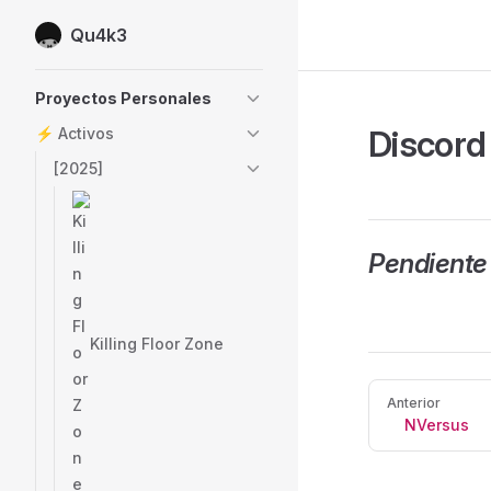
Qu4k3
Skip to content
Sidebar Navigation
Proyectos Personales
Discor
⚡ Activos
[2025]
Pendiente 
Killing Floor Zone
Pager
Anterior
NVersus