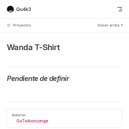
Skip to content
Qu4k3
Proyectos
Volver arriba ↑
Wanda T-Shirt
Pendiente de definir
Pager
Anterior
GoToikoncierge